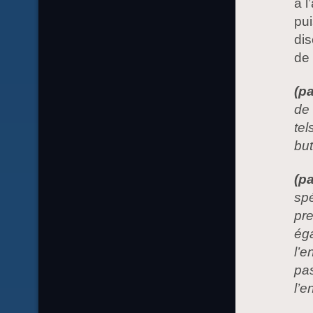
à l
pui
dis
de 
(pa
de 
tel
but
(p
spé
pre
éga
l’e
pas
l’e