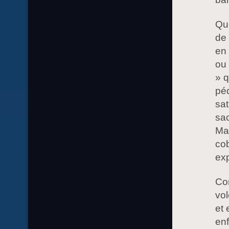
Que
de 
en 
ou 
» q
péd
sat
sac
Ma
co
ex
Com
vol
et 
en