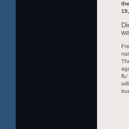
the
19,
Di
wa
Fre
nam
The
aga
flu
wil
tr