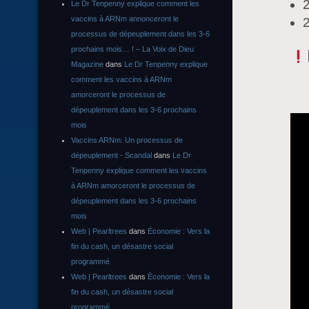
Le Dr Tenpenny explique comment les
vaccins à ARNm annonceront le
2
processus de dépeuplement dans les 3-6
prochains mois… ! – La Voix de Dieu
Magazine
dans
Le Dr Tenpenny explique
comment les vaccins à ARNm
amorceront le processus de
dépeuplement dans les 3-6 prochains
mois
Vaccins ARNm: Un processus de
dépeuplement - Scandal
dans
Le Dr
Tenpenny explique comment les vaccins
à ARNm amorceront le processus de
dépeuplement dans les 3-6 prochains
mois
Web | Pearltrees
dans
Économie : Vers la
fin du cash, un désastre social
programmé
Web | Pearltrees
dans
Économie : Vers la
fin du cash, un désastre social
programmé