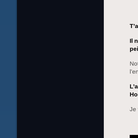
T’
Il 
pe
Not
l’e
L’
Ho
Je 