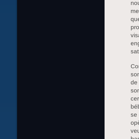
nou
men
que
pro
vis
en
sat
Co
son
de
son
cer
bé
se 
opè
veu
ba