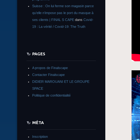
Suisse : On lui ferme son magasin parce
qu’elle n’impose pas le port du masque à
ses clients | FINAL S CAPE
dans
Covid-
19 : La vérité / Covid-19: The Truth
PAGES
A propos de Finalscape
Contacter Finalscape
DIDIER MAROUANI ET LE GROUPE
SPACE
Politique de confidentialité
MÉTA
Inscription