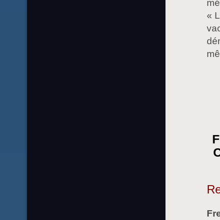
mén
« L
vac
dém
mê
F
C
Re
Fre