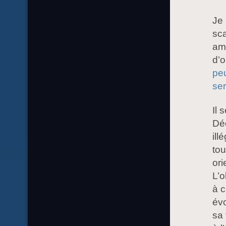
Je 
sca
amé
d’
peu
ser
Il 
Déc
ill
tou
ori
L’o
à c
évo
sa 