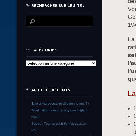
des
RECHERCHER SUR LE SITE :
Vou
Go
19
La
ra
CATÉGORIES
se
l’
Catégories
l’o
qu
ARTICLES RÉCENTS
La
Et si la mort venait te dire bonne nuit ? /
1
What if death came to say goodnight to
1
you ?
1
Suisse : Tout ce qui brille n’est pas de
l’Or!
d