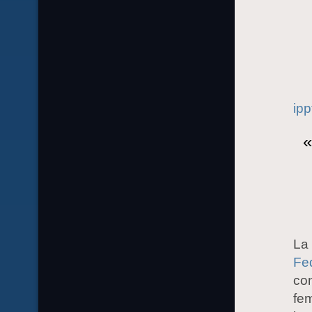
ipp
«
La 
Fe
con
fe