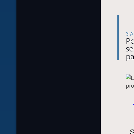
3 
Po
se
pa
S