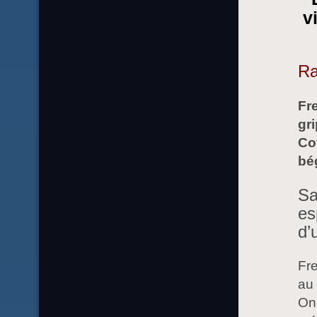
v
Ra
Fre
gri
Cov
bé
Sa
es
d’
Fre
au 
On 