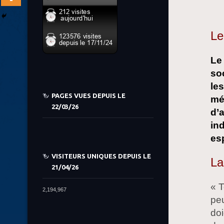
Le
Le
soc
le
PAGES VUES DEPUIS LE
mé
22/03/26
d’
in
esp
VISITEURS UNIQUES DEPUIS LE
La
21/04/26
« T
2,194,967
peu
doi