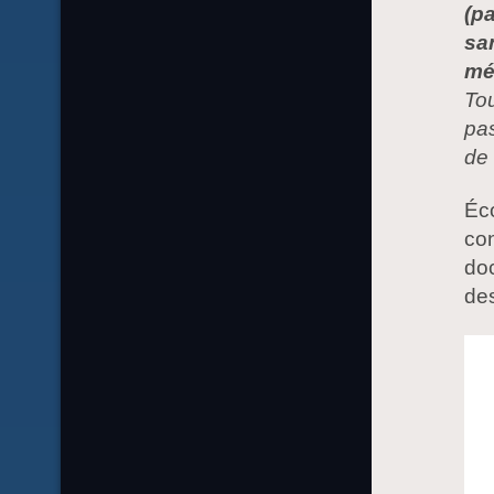
(p
sa
mé
Tou
pas
de 
Éco
con
doc
de