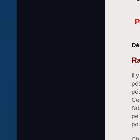
P
Déc
Ra
Il 
péd
péd
Cel
l’a
pei
pou
Cha