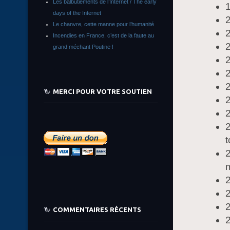
Les balbutiements de l’Internet / The early
1
days of the Internet
Le chanvre, cette manne pour l’humanité
2
Incendies en France, c’est de la faute au
2
grand méchant Poutine !
2
2
MERCI POUR VOTRE SOUTIEN
2
2
2
t
m
2
2
2
COMMENTAIRES RÉCENTS
2