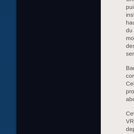
pu
ins
hau
du 
mo
des
sen
Ban
com
Cel
pro
abo
Cet
VRP
dep