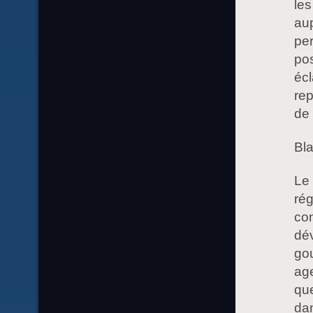
les
aup
pe
pos
écl
rep
de 
Bl
Le 
rég
co
dév
go
age
que
dan