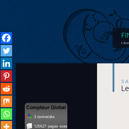
FI
L'éve
3 
Le