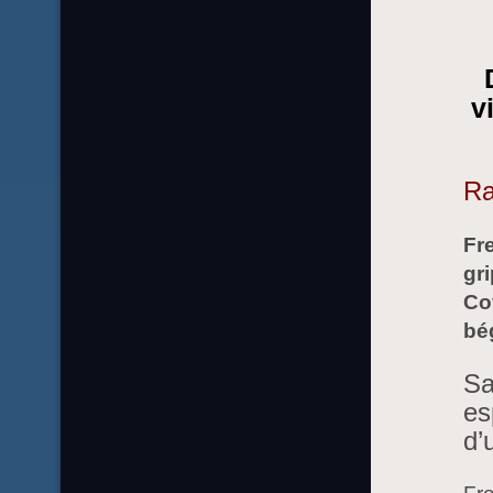
v
Ra
Fre
gri
Cov
bé
Sa
es
d’