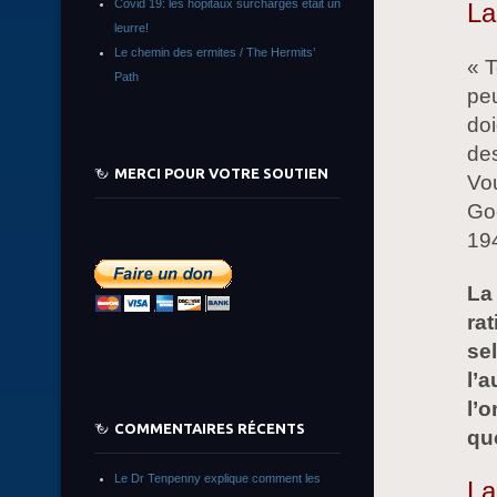
Covid 19: les hôpitaux surchargés était un
La
leurre!
Le chemin des ermites / The Hermits’
« T
Path
peu
doi
des
MERCI POUR VOTRE SOUTIEN
Vou
Go
19
La
ra
se
l’
l’o
COMMENTAIRES RÉCENTS
qu
Le Dr Tenpenny explique comment les
La