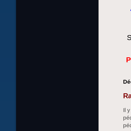
S
P
Déc
Ra
Il 
péd
péd