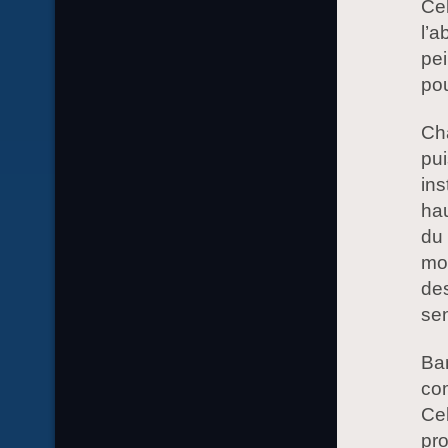
Cel
l’a
pei
pou
Cha
pu
ins
hau
du 
mo
des
sen
Ban
com
Cel
pro