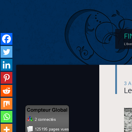
FI
L'éve
3 
Le