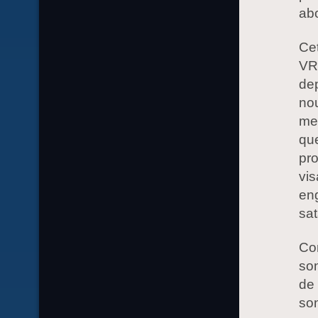
abo
Cet
VRP
dep
nou
men
que
pro
vis
en
sat
Co
son
de
son