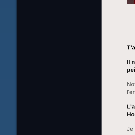
T’
Il 
pe
Not
l’e
L’
Ho
Je 