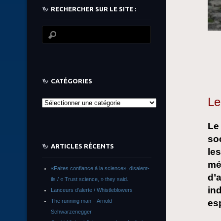
RECHERCHER SUR LE SITE :
CATÉGORIES
Le
Catégories
Le
soc
ARTICLES RÉCENTS
le
mé
«Faites confiance à la science», disaient-
d’
ils / « Trust science, » they said.
in
Lanceurs d’alerte / Whistleblowers
The running man – Arnold
esp
Schwarzenegger