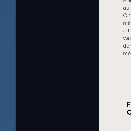
Fre
au 
On 
mén
« L
vac
dém
mê
F
C