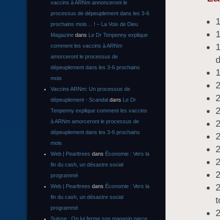
vaccins à ARNm annonceront le
processus de dépeuplement dans les 3-6
1
prochains mois… ! – La Voix de Dieu
1
Magazine
dans
Le Dr Tenpenny explique
1
comment les vaccins à ARNm
amorceront le processus de
d
dépeuplement dans les 3-6 prochains
1
mois
Vaccins ARNm: Un processus de
2
dépeuplement - Scandal
dans
Le Dr
2
Tenpenny explique comment les vaccins
à ARNm amorceront le processus de
dépeuplement dans les 3-6 prochains
2
mois
2
Web | Pearltrees
dans
Économie : Vers la
2
fin du cash, un désastre social
2
programmé
2
Web | Pearltrees
dans
Économie : Vers la
fin du cash, un désastre social
t
programmé
Suisse : On lui ferme son magasin parce