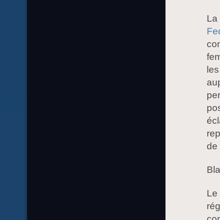
La 
Fe
con
fe
les
aup
pe
pos
écl
rep
de 
Bl
Le 
rég
co