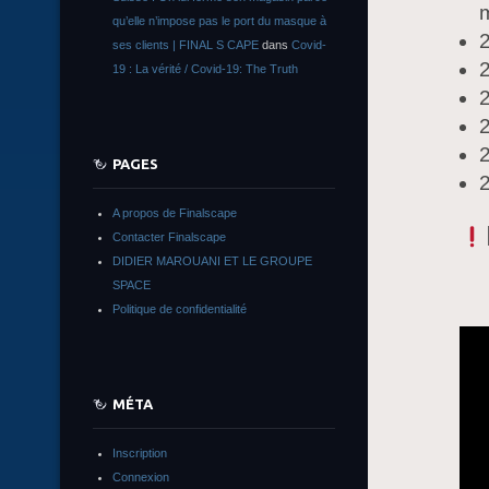
m
qu’elle n’impose pas le port du masque à
2
ses clients | FINAL S CAPE
dans
Covid-
2
19 : La vérité / Covid-19: The Truth
2
2
PAGES
2
A propos de Finalscape
Contacter Finalscape
DIDIER MAROUANI ET LE GROUPE
SPACE
Politique de confidentialité
MÉTA
Inscription
Connexion