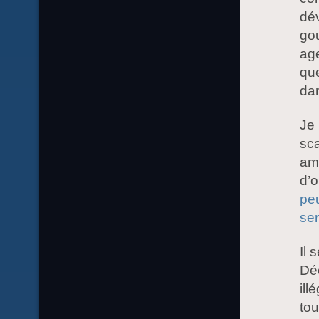
dév
go
age
que
dan
Je 
sca
amé
d’
peu
ser
Il 
Déc
ill
tou