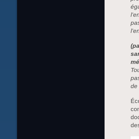
éga
l’e
pas
l’e
(p
sa
mé
Tou
pas
de 
Éco
con
doc
de