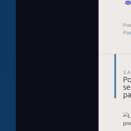
Pos
Pos
3 
Po
se
pa