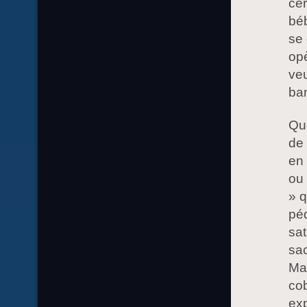
cer
bé
se 
opè
veu
ba
Que
de 
en 
ou 
» q
péd
sat
sac
Ma
co
ex