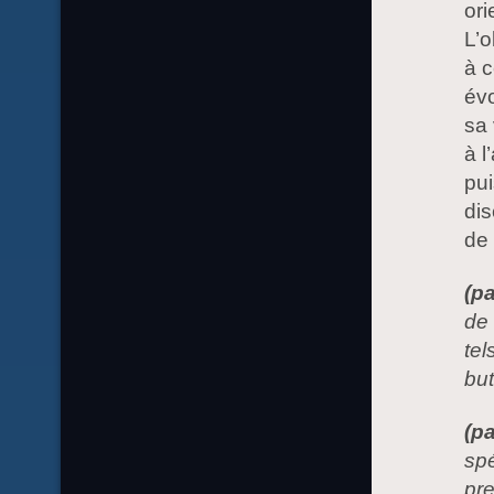
ori
L’o
à c
évo
sa 
à l
pui
dis
de 
(pa
de 
tel
but
(p
spé
pre