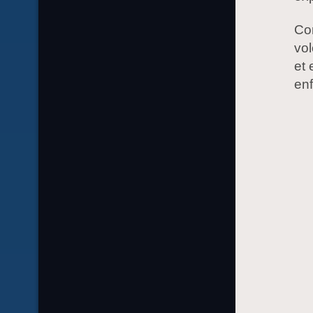
Com
vol
et 
en